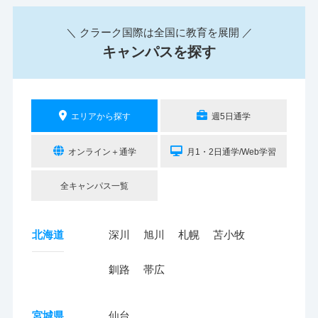
＼ クラーク国際は全国に教育を展開 ／
キャンパスを探す
エリアから探す
週5日通学
オンライン＋通学
月1・2日通学/Web学習
全キャンパス一覧
北海道
深川
旭川
札幌
苫小牧
釧路
帯広
宮城県
仙台