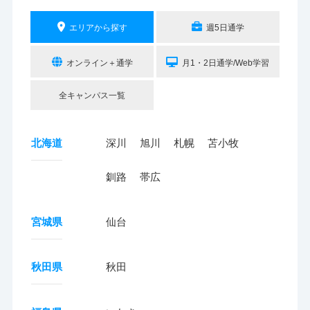
エリアから探す
週5日通学
オンライン＋通学
月1・2日通学/Web学習
全キャンパス一覧
北海道
深川
旭川
札幌
苫小牧
釧路
帯広
宮城県
仙台
秋田県
秋田