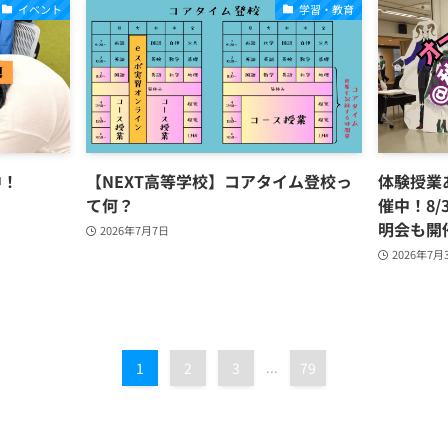
イベント
学習・教育
中！
【NEXT高等学校】コアタイム登校っ
体験授業
て何？
催中！8/
明会も開
2026年7月7日
2026年7月
1
2
3
...
79