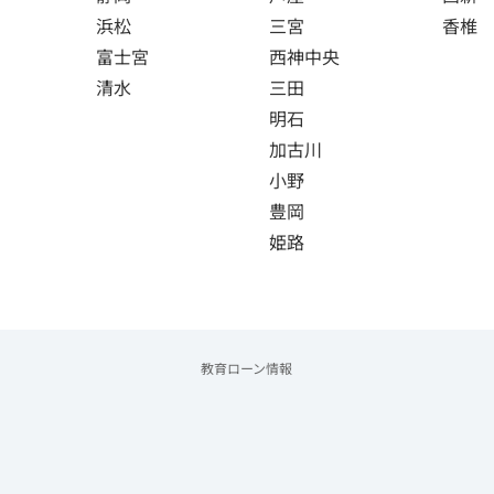
浜松
三宮
香椎
富士宮
西神中央
清水
三田
明石
加古川
小野
豊岡
姫路
教育ローン情報