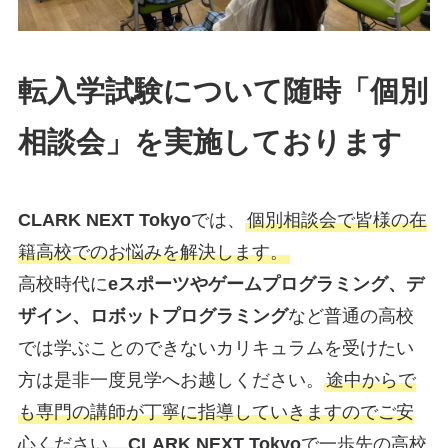
転入学試験について随時「個別
相談会」を実施しております
CLARK NEXT Tokyo
では、
個別相談会で皆様の在
籍高校でのお悩みを解決します。
高校時代に
eスポーツやゲームプログラミング、デ
ザイン、ロボットプログラミング
など普通の高校
では学ぶことのできないカリキュラムを受けたい
方は是非一度見学へお越しください。
途中からで
も専門の講師が丁寧に指導していきますのでご安
心ください。
CLARK NEXT Tokyo
で一歩先の高校