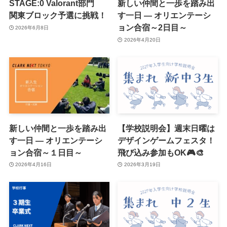
STAGE:0 Valorant部門
新しい仲間と一歩を踏み出
関東ブロック予選に挑戦！
す一日 ― オリエンテーシ
ョン合宿～2日目～
2026年6月8日
2026年4月20日
新しい仲間と一歩を踏み出
【学校説明会】週末日曜は
す一日 ― オリエンテーシ
デザインゲームフェスタ！
ョン合宿～１日目～
飛び込み参加もOK🎮🎨
2026年4月16日
2026年3月19日