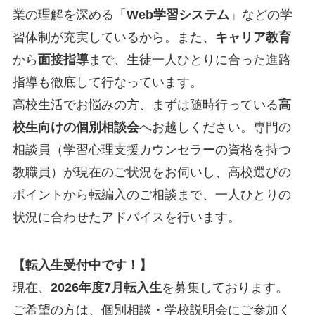
業の理解を深める「
Web学習システム
」などの学
習体制が充実しているから。また、
キャリア教育
から
面接指導
まで、生徒一人ひとりに合った進路
指導も徹底して行なっています。
高校生活でお悩みの方、まずは随時行っている
高
校生向けの個別相談会
へお越しください。専門の
相談員（学習心理支援カウンセラーの資格を持つ
教職員）が現在のご状況をお伺いし、高校選びの
ポイントから転編入のご相談まで、一人ひとりの
状況に合わせたアドバイスを行います。
【転入生受付中です！】
現在、
2026年度7月転入生
を募集しております。
ご希望の方は、個別相談・学校説明会にご参加く