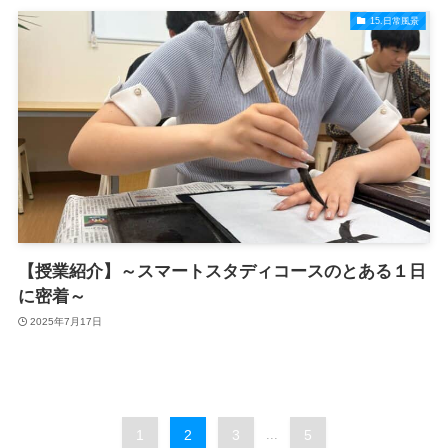
15.日常風景
【授業紹介】～スマートスタディコースのとある１日
に密着～
2025年7月17日
1
2
3
...
5