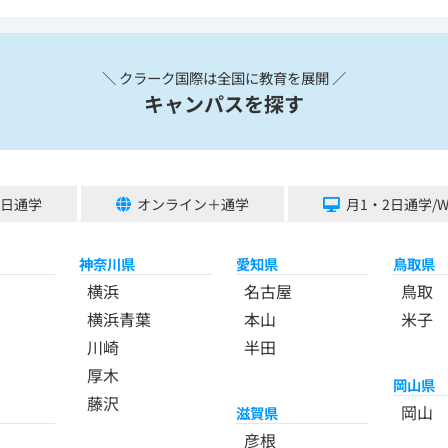
＼ クラーク国際は全国に教育を展開 ／
キャンパスを探す
5日通学
オンライン＋通学
月1・2日通学/
神奈川県
愛知県
鳥取県
横浜
名古屋
鳥取
横浜青葉
本山
米子
川崎
半田
厚木
岡山県
藤沢
岡山
滋賀県
彦根