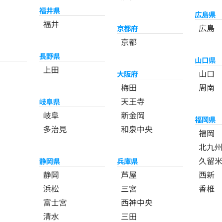
福井県
広島県
福井
広島
京都府
京都
長野県
山口県
上田
山口
大阪府
梅田
周南
天王寺
岐阜県
岐阜
新金岡
福岡県
多治見
和泉中央
福岡
北九
久留
静岡県
兵庫県
静岡
芦屋
西新
浜松
三宮
香椎
富士宮
西神中央
清水
三田