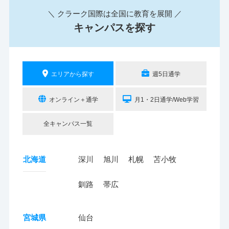
＼ クラーク国際は全国に教育を展開 ／
キャンパスを探す
エリアから探す
週5日通学
オンライン＋通学
月1・2日通学/Web学習
全キャンパス一覧
北海道
深川
旭川
札幌
苫小牧
釧路
帯広
宮城県
仙台