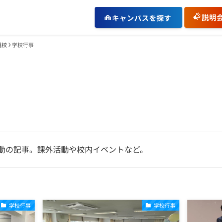
説明
キャンパスを探す
通校
学校行事
動の記事。課外活動や校内イベントなど。
学校行事
学校行事