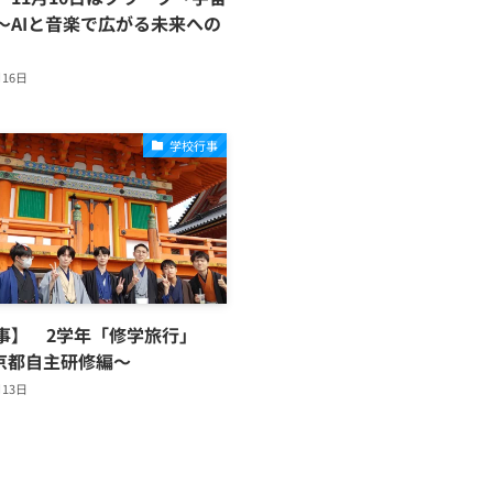
～AIと音楽で広がる未来への
月16日
学校行事
事】 2学年「修学旅行」
 京都自主研修編～
月13日