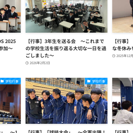
S 2025
【行事】3年生を送る会 ～これまで
【行事】
参加～
の学校生活を振り返る大切な一日を過
な冬休み
ごしました～
2025年12
2026年2月2日
学校行事
学校行事
」 ～1
【行事】「球技大会」 ～全軍出陣！
【行事】