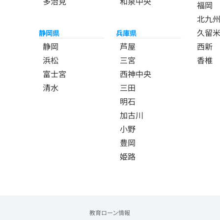
多治見
和泉中央
福岡
北九
久留
静岡県
兵庫県
静岡
芦屋
西新
浜松
三宮
香椎
富士宮
西神中央
清水
三田
明石
加古川
小野
豊岡
姫路
教育ローン情報