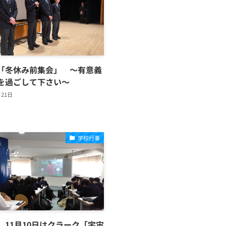
「冬休み前集会」 ～有意義
を過ごして下さい～
月21日
学校行事
 11月10日はクラーク「宇宙