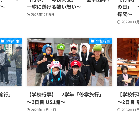
有～
一球に懸ける熱い想い～
の日」 
探究～
2025年12月9日
2025年11
学校行事
学校行事
学旅行」
【学校行事】 2学年「修学旅行」
【学校行
～3日目 USJ編～
～2日目
2025年11月14日
2025年11