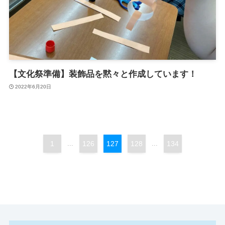
【文化祭準備】装飾品を黙々と作成しています！
2022年6月20日
1
...
126
127
128
...
134