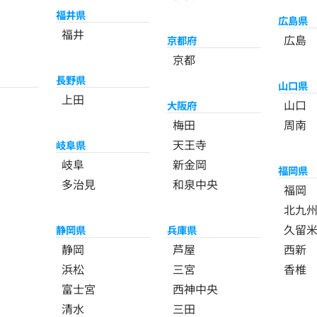
福井県
広島県
福井
広島
京都府
京都
長野県
山口県
上田
山口
大阪府
梅田
周南
天王寺
岐阜県
岐阜
新金岡
福岡県
多治見
和泉中央
福岡
北九
久留
静岡県
兵庫県
静岡
芦屋
西新
浜松
三宮
香椎
富士宮
西神中央
清水
三田