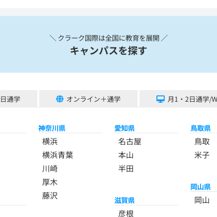
＼ クラーク国際は全国に教育を展開 ／
キャンパスを探す
5日通学
オンライン＋通学
月1・2日通学/
神奈川県
愛知県
鳥取県
横浜
名古屋
鳥取
横浜青葉
本山
米子
川崎
半田
厚木
岡山県
藤沢
岡山
滋賀県
彦根