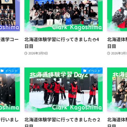
合進学コー
北海道体験学習に行ってきました⛄4
北海道体
日目
日目
2026年3月9日
2026年3月
イベント
イベント
を行いまし
北海道体験学習に行ってきました⛄２
北海道体
日目
日目