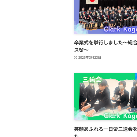
卒業式を挙行しました～総
ス🌸～
2026年3月23日
笑顔あふれる一日🌸三送会
た