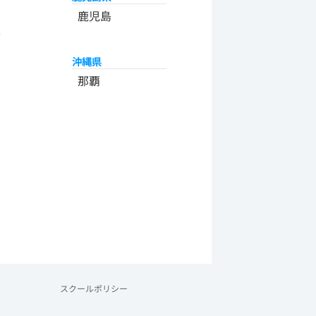
州
鹿児島
米
沖縄県
那覇
スクールポリシー