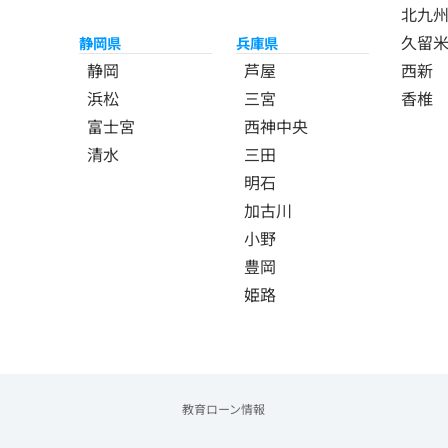
北九
久留
静岡県
兵庫県
静岡
芦屋
西新
浜松
三宮
香椎
富士宮
西神中央
清水
三田
明石
加古川
小野
豊岡
姫路
教育ローン情報