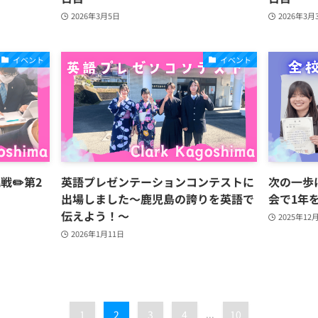
2026年3月5日
2026年3月
イベント
イベント
戦✏️第2
英語プレゼンテーションコンテストに
次の一歩
出場しました～鹿児島の誇りを英語で
会で1年
伝えよう！～
2025年12
2026年1月11日
1
2
3
4
...
10