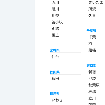
深川
さいたま
旭川
所沢
札幌
久喜
苫小牧
釧路
千葉県
帯広
千葉
柏
船橋
宮城県
仙台
東京都
新宿
秋田県
秋田
池袋
秋葉原
板橋
福島県
立川
いわき
蒲田