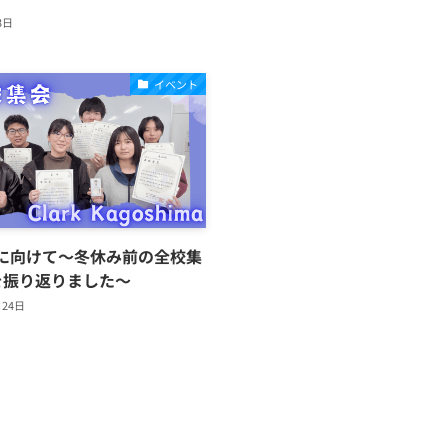
3日
イベント
に向けて～冬休み前の全校集
を振り返りました～
月24日