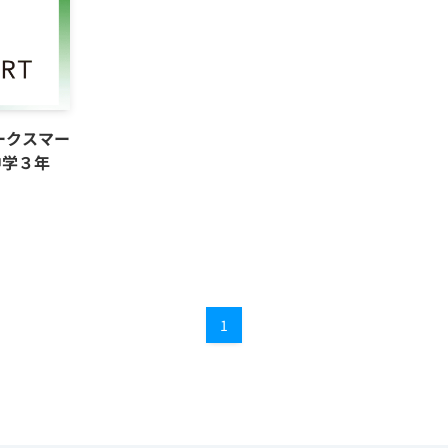
ークスマー
中学３年
1