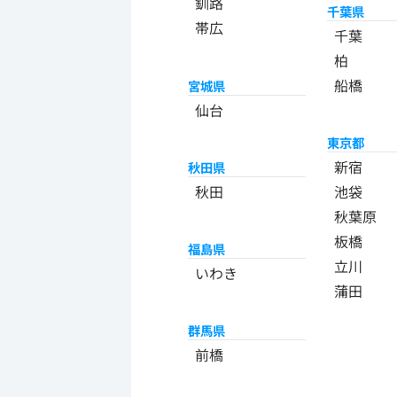
釧路
千葉県
帯広
千葉
柏
船橋
宮城県
仙台
東京都
新宿
秋田県
秋田
池袋
秋葉原
板橋
福島県
立川
いわき
蒲田
群馬県
前橋