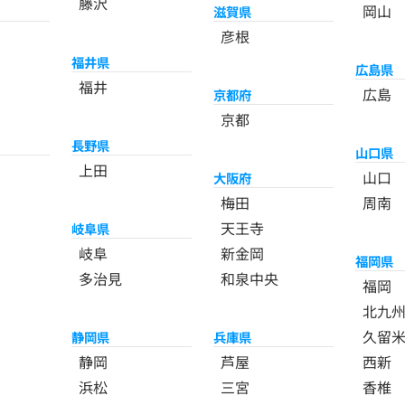
藤沢
岡山
滋賀県
彦根
福井県
広島県
福井
広島
京都府
京都
長野県
山口県
上田
山口
大阪府
梅田
周南
天王寺
岐阜県
岐阜
新金岡
福岡県
多治見
和泉中央
福岡
北九
久留
静岡県
兵庫県
静岡
芦屋
西新
浜松
三宮
香椎