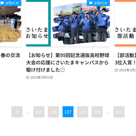
お知らせ
お知らせ
～春の交流
【お知らせ】第95回記念選抜高校野球
【部活動
大会の応援にさいたまキャンパスから
3位入賞
駆け付けました⚾
2023年3月
2023年3月31日
1
...
105
106
107
108
109
...
141