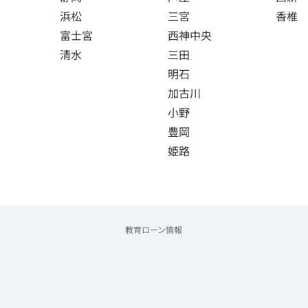
浜松
三宮
香椎
富士宮
西神中央
清水
三田
明石
加古川
小野
豊岡
姫路
教育ローン情報