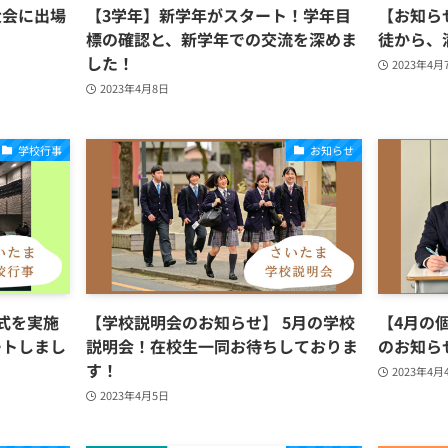
大会に出場
【3学年】新学年がスタート！学年目
【お知ら
標の確認と、新学年での交流を深めま
徒から、
した！
2023年4月
2023年4月8日
学校行事
お知らせ
式を実施
【学校説明会のお知らせ】 5月の学校
【4月の
ートしまし
説明会！在校生一同お待ちしておりま
のお知ら
す！
2023年4月
2023年4月5日