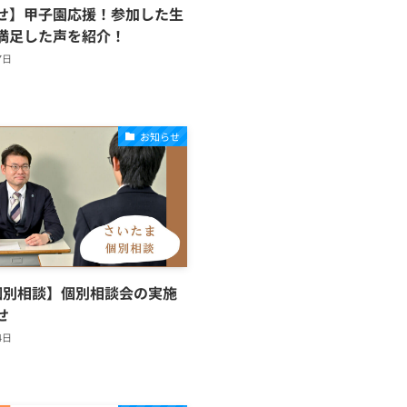
せ】甲子園応援！参加した生
満足した声を紹介！
7日
お知らせ
個別相談】個別相談会の実施
せ
4日