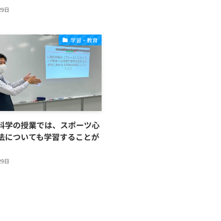
29日
学習・教育
科学の授業では、スポーツ心
法についても学習することが
。
29日