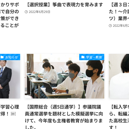
っかりサポ
【選択授業】筝曲で表現力を育みます
【週３日
講で自分の
た！～介
2022年6月29日
対策ができ
ツ）業界
めることが
2022年6月
お知らせ
学習・教育
が学習心理
【国際総合（週5日通学）】参議院議
【転入学
得！ ￼
員通常選挙を題材とした模擬選挙に向
ら、転編
けて、今年度も主権者教育が始まりま
た高校生
した。
す！