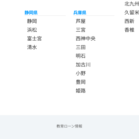
北九
久留
静岡県
兵庫県
静岡
芦屋
西新
浜松
三宮
香椎
富士宮
西神中央
清水
三田
明石
加古川
小野
豊岡
姫路
教育ローン情報