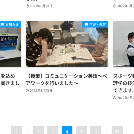
2022年6月29日
2022年6月
お知らせ
学習・教育
いを込め
【授業】コミュニケーション英語～ペ
スポーツ
を書きまし
アワークを行いました～
理学の技
できます
2022年6月29日
2022年6月
1
...
2
3
4
5
6
...
87