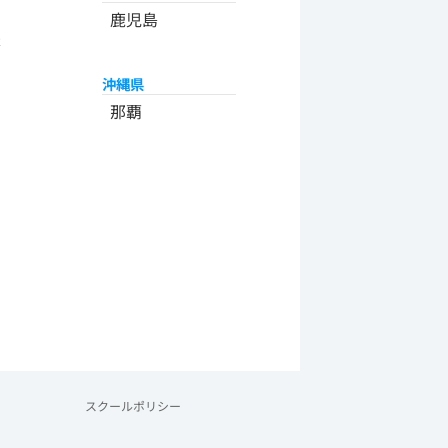
州
鹿児島
米
沖縄県
那覇
スクールポリシー