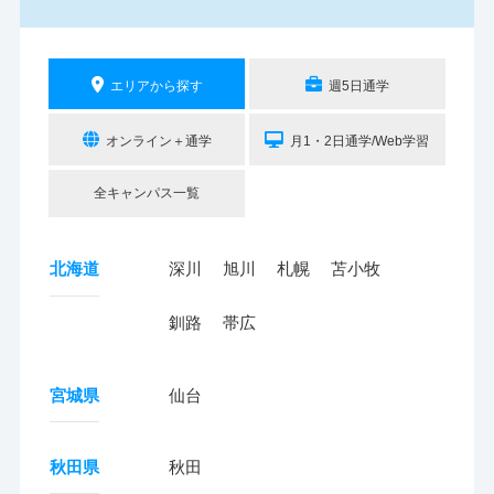
エリアから探す
週5日通学
オンライン＋通学
月1・2日通学/Web学習
全キャンパス一覧
北海道
深川
旭川
札幌
苫小牧
釧路
帯広
宮城県
仙台
秋田県
秋田