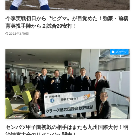
今季実戦初日から〝ヒグマ〟が目覚めた！強豪・前橋
育英投手陣から２試合29安打！
2022年3月6日
スポーツ
センバツ甲子園初戦の相手はまたも九州国際大付！明
治神宮大会のリベンジへ闘志！