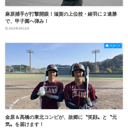
麻原捕手が打撃開眼！滋賀の上位校・綾羽に２連勝
で、甲子園へ弾み！
2022年3月12日
スポーツ
金原＆髙橋の東北コンビが、故郷に〝笑顔〟と〝元
気〟を届けます！