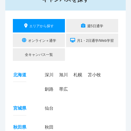
エリアから探す
週5日通学
オンライン＋通学
月1・2日通学/Web学習
全キャンパス一覧
北海道
深川
旭川
札幌
苫小牧
釧路
帯広
宮城県
仙台
秋田県
秋田