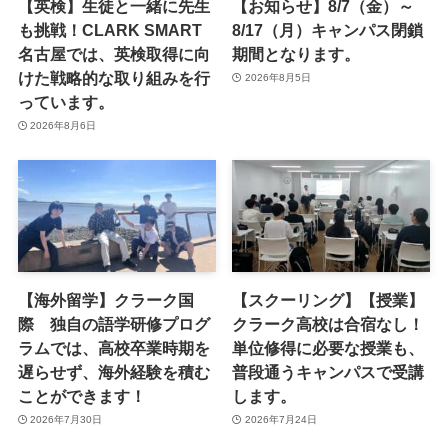
【英検】生徒と一緒に先生
【お知らせ】8/7（金）～
も挑戦！CLARK SMART
8/17（月）キャンパス閉鎖
名古屋では、英検取得に向
期間となります。
けた戦略的な取り組みを行
2026年8月5日
っています。
2026年8月6日
【海外留学】クラーク国
【スクーリング】【授業】
際 独自の語学研修プログ
クラーク高校は合宿なし！
ラムでは、高校卒業時期を
単位修得に必要な授業も、
遅らせず、海外経験を積む
普段通うキャンパスで受講
ことができます！
します。
2026年7月30日
2026年7月24日