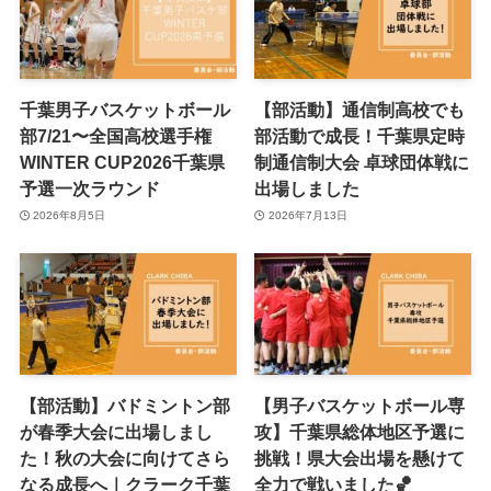
千葉男子バスケットボール
【部活動】通信制高校でも
部7/21〜全国高校選手権
部活動で成長！千葉県定時
WINTER CUP2026千葉県
制通信制大会 卓球団体戦に
予選一次ラウンド
出場しました
2026年8月5日
2026年7月13日
【部活動】バドミントン部
【男子バスケットボール専
が春季大会に出場しまし
攻】千葉県総体地区予選に
た！秋の大会に向けてさら
挑戦！県大会出場を懸けて
なる成長へ｜クラーク千葉
全力で戦いました🏀