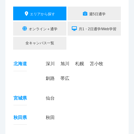
エリアから探す
週5日通学
オンライン＋通学
月1・2日通学/Web学習
全キャンパス一覧
北海道
深川
旭川
札幌
苫小牧
釧路
帯広
宮城県
仙台
秋田県
秋田