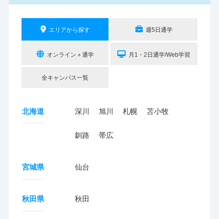
エリアから探す
週5日通学
オンライン＋通学
月1・2日通学/Web学習
全キャンパス一覧
北海道
深川
旭川
札幌
苫小牧
釧路
帯広
宮城県
仙台
秋田県
秋田