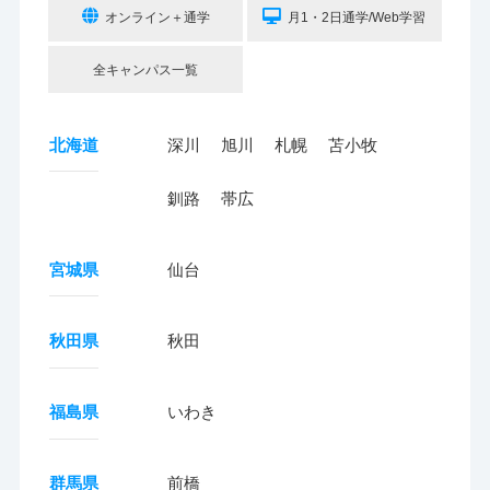
オンライン＋通学
月1・2日通学/Web学習
全キャンパス一覧
北海道
深川
旭川
札幌
苫小牧
釧路
帯広
宮城県
仙台
秋田県
秋田
福島県
いわき
群馬県
前橋