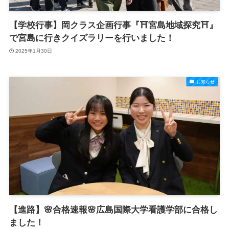
【学校行事】岡クラス企画行事『⛩️宮島地域探究⛩️』
で宮島に行きクイズラリーを行いました！
2025年1月30日
お知らせ
【進路】🌸合格速報🌸広島国際大学看護学部に合格し
ました！