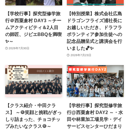
【学校行事】探究型修学旅
【特別授業】株式会社広島
行＠西粟倉村 DAY3 ～チー
ドラゴンフライズ浦社長に
ムアクティビティ＆2人目
お越しいただき、ドラフラ
の師匠、ジビエBBQを満喫
ボランティア参加生徒への
✨～
記念品贈呈式と講演会を行
いました🏀✨
2026年7月30日
2026年7月23日
【クラス紹介・中田クラ
【学校行事】探究型修学旅
ス】 ～🍪笑顔と挑戦がぎっ
行@西粟倉村 DAY2 ～・水
しり詰まった、チョコチッ
田や林業加工場見学・デイ
プみたいなクラス🍪～
サービスセンターひだまり