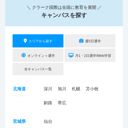
＼ クラーク国際は全国に教育を展開 ／
キャンパスを探す
エリアから探す
週5日通学
オンライン＋通学
月1・2日通学/Web学習
全キャンパス一覧
北海道
深川
旭川
札幌
苫小牧
釧路
帯広
宮城県
仙台