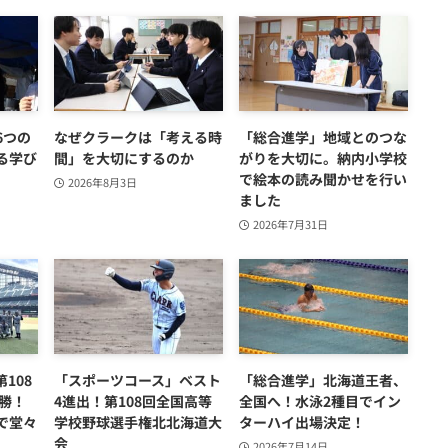
6つの
なぜクラークは「考える時
「総合進学」地域とのつな
る学び
間」を大切にするのか
がりを大切に。納内小学校
で絵本の読み聞かせを行い
2026年8月3日
ました
2026年7月31日
108
「スポーツコース」ベスト
「総合進学」北海道王者、
勝！
4進出！第108回全国高等
全国へ！水泳2種目でイン
で堂々
学校野球選手権北北海道大
ターハイ出場決定！
会
2026年7月14日