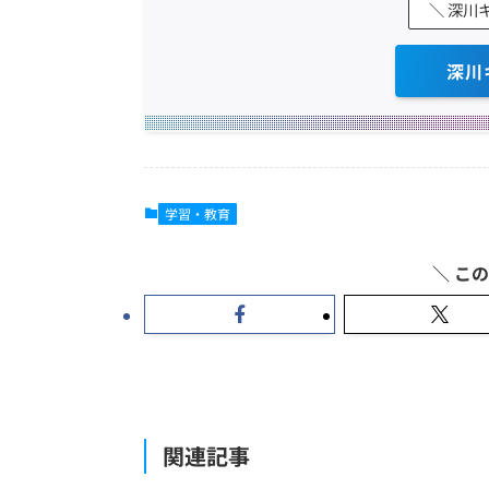
＼ 深川
深川
学習・教育
関連記事