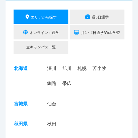
エリアから探す
週5日通学
オンライン＋通学
月1・2日通学/Web学習
全キャンパス一覧
北海道
深川
旭川
札幌
苫小牧
釧路
帯広
宮城県
仙台
秋田県
秋田