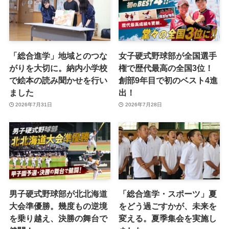
「総合進学」地域とのつな
女子硬式野球部が全国選手
がりを大切に。納内小学校
権で歴代最高の全国3位！
で絵本の読み聞かせを行い
創部9年目で初のベスト4進
ました
出！
2026年7月31日
2026年7月28日
男子硬式野球部が北北海道
「総合進学・スポーツ」夏
大会準優勝。幾度もの逆境
をどう過ごすかが、未来を
を乗り越え、決勝の舞台で
変える。夏季集会を実施し