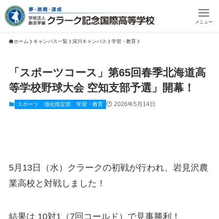
メニュー
ホーム
キャンパス一覧
深川キャンパス
学習・教育
「スポーツコース」第65回春季北海道高
等学校野球大会 空知支部予選」開幕！
2026年5月14日
スポーツ
強化指定部
学習・教育
5月13日（水）クラークの初戦が行われ、岩見沢農
業高校と対戦しました！
結果は 10対1（7回コールド）で見事勝利！