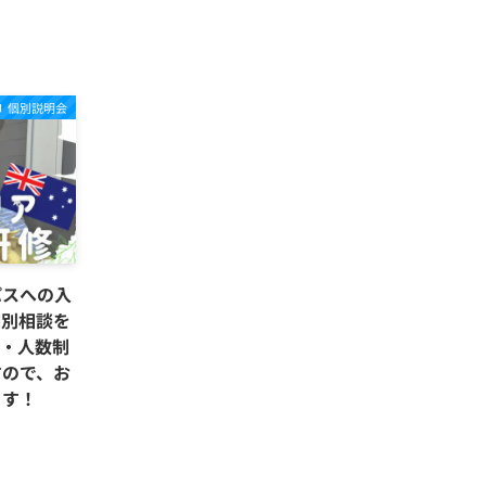
個別説明会
パスへの入
個別相談を
制・人数制
すので、お
ます！