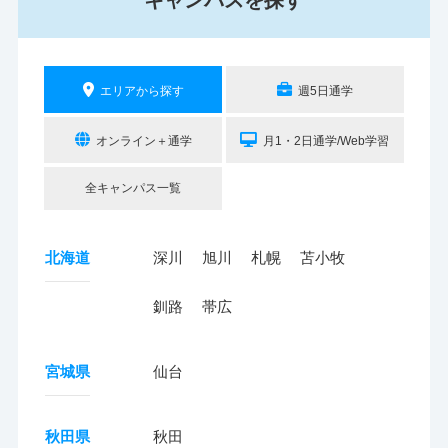
エリアから探す
週5日通学
オンライン＋通学
月1・2日通学/Web学習
全キャンパス一覧
北海道
深川
旭川
札幌
苫小牧
釧路
帯広
宮城県
仙台
秋田県
秋田