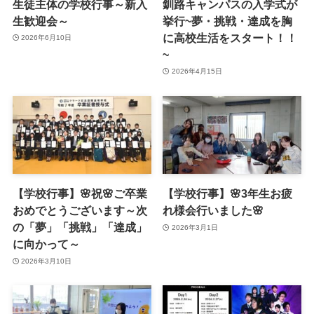
生徒主体の学校行事～新入
釧路キャンパスの入学式が
生歓迎会～
挙行~夢・挑戦・達成を胸
に高校生活をスタート！！
2026年6月10日
~
2026年4月15日
【学校行事】🌸祝🌸ご卒業
【学校行事】🌸3年生お疲
おめでとうございます～次
れ様会行いました🌸
の「夢」「挑戦」「達成」
2026年3月1日
に向かって～
2026年3月10日