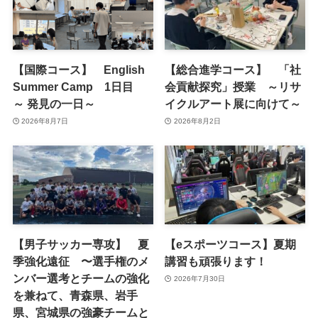
【国際コース】 English
【総合進学コース】 「社
Summer Camp 1日目
会貢献探究」授業 ～リサ
～ 発見の一日～
イクルアート展に向けて～
2026年8月7日
2026年8月2日
【男子サッカー専攻】 夏
【eスポーツコース】夏期
季強化遠征 〜選手権のメ
講習も頑張ります！
ンバー選考とチームの強化
2026年7月30日
を兼ねて、青森県、岩手
県、宮城県の強豪チームと