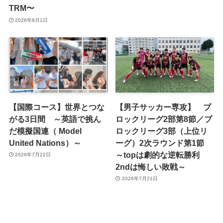
TRM〜
2026年8月1日
【国際コース】世界とつな
【男子サッカー専攻】 ブ
がる3日間 ～英語で挑ん
ロックリーグ2部第8節／ブ
だ模擬国連（ Model
ロックリーグ3部（上位リ
United Nations）～
ーグ）2次ラウンド第1節
～topは劇的な逆転勝利
2026年7月22日
2ndは悔しい敗戦～
2026年7月21日