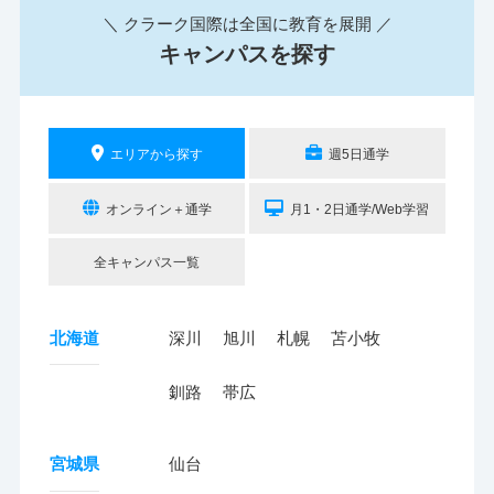
＼ クラーク国際は全国に教育を展開 ／
キャンパスを探す
エリアから探す
週5日通学
オンライン＋通学
月1・2日通学/Web学習
全キャンパス一覧
北海道
深川
旭川
札幌
苫小牧
釧路
帯広
宮城県
仙台