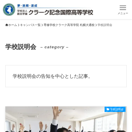
メニュー
ホーム
キャンパス一覧
専修学校クラーク高等学院 札幌大通校
学校説明会
学校説明会
– category –
学校説明会の告知を中心とした記事。
学校説明会