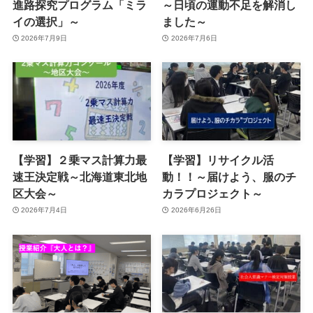
進路探究プログラム「ミラ
～日頃の運動不足を解消し
イの選択」～
ました～
2026年7月9日
2026年7月6日
【学習】２乗マス計算力最
【学習】リサイクル活
速王決定戦～北海道東北地
動！！～届けよう、服のチ
区大会～
カラプロジェクト～
2026年7月4日
2026年6月26日