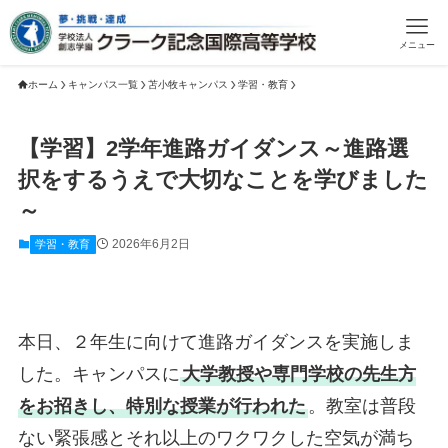
メニュー
ホーム
キャンパス一覧
苫小牧キャンパス
学習・教育
【学習】2学年進路ガイダンス～進路選
択をするうえで大切なことを学びました
～
2026年6月2日
学習・教育
本日、２年生に向けて進路ガイダンスを実施しま
した。キャンパスに
大学教授や専門学校の先生方
をお招きし、特別な授業が行われた
。教室は普段
ない緊張感とそれ以上のワクワクした空気が満ち