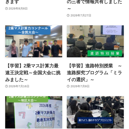
きます
の三者で情報共有しました
～
2026年8月8日
2026年7月27日
【学習】2乗マス計算力最
【学習】進路特別授業 ～
速王決定戦～全国大会に挑
進路探究プログラム「ミラ
みました～
イの選択」～
2026年7月16日
2026年7月9日