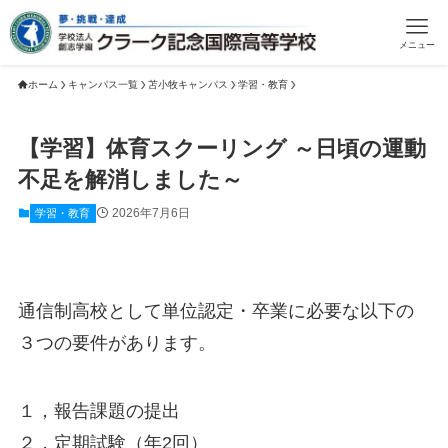
メニュー
ホーム
キャンパス一覧
苫小牧キャンパス
学習・教育
【学習】体育スクーリング ～日頃の運動
不足を解消しました～
2026年7月6日
学習・教育
通信制高校として単位認定・卒業に必要な以下の
３つの要件があります。
１，報告課題の提出
２，定期試験（年2回）