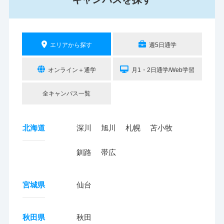
エリアから探す
週5日通学
オンライン＋通学
月1・2日通学/Web学習
全キャンパス一覧
北海道
深川
旭川
札幌
苫小牧
釧路
帯広
宮城県
仙台
秋田県
秋田