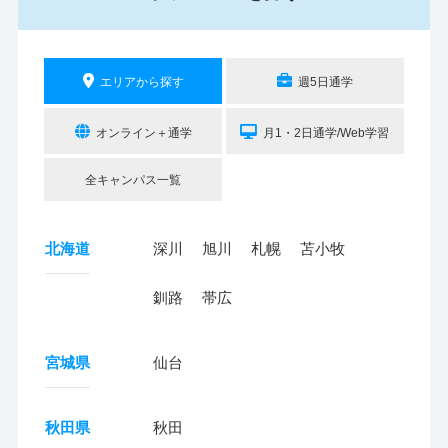
エリアから探す
週5日通学
オンライン＋通学
月1・2日通学/Web学習
全キャンパス一覧
北海道
深川
旭川
札幌
苫小牧
釧路
帯広
宮城県
仙台
秋田県
秋田