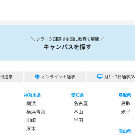
＼ クラーク国際は全国に教育を展開 ／
キャンパスを探す
5日通学
オンライン＋通学
月1・2日通学/
神奈川県
愛知県
鳥取県
横浜
名古屋
鳥取
横浜青葉
本山
米子
川崎
半田
厚木
岡山県