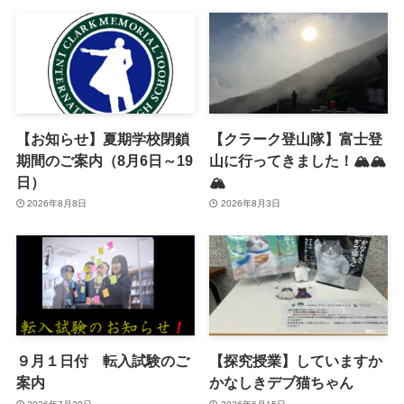
【お知らせ】夏期学校閉鎖
【クラーク登山隊】富士登
期間のご案内（8月6日～19
山に行ってきました！🏔️🏔️
日）
🏔️
2026年8月8日
2026年8月3日
９月１日付 転入試験のご
【探究授業】していますか
案内
かなしきデブ猫ちゃん