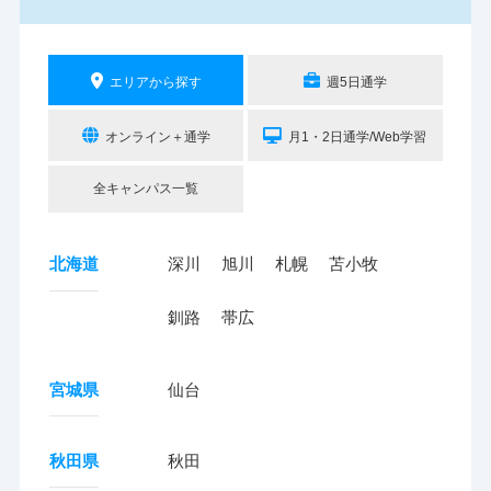
エリアから探す
週5日通学
オンライン＋通学
月1・2日通学/Web学習
全キャンパス一覧
北海道
深川
旭川
札幌
苫小牧
釧路
帯広
宮城県
仙台
秋田県
秋田