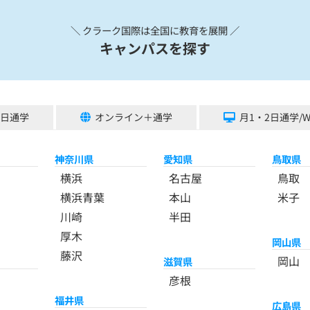
＼ クラーク国際は全国に教育を展開 ／
キャンパスを探す
5日通学
オンライン＋通学
月1・2日通学/
神奈川県
愛知県
鳥取県
横浜
名古屋
鳥取
横浜青葉
本山
米子
川崎
半田
厚木
岡山県
藤沢
岡山
滋賀県
彦根
福井県
広島県