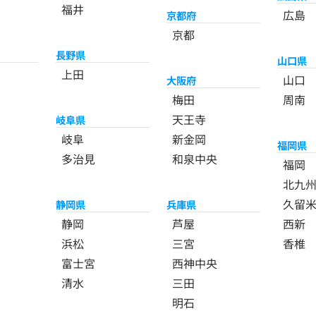
福井
広島
京都府
京都
長野県
山口県
上田
山口
大阪府
梅田
周南
天王寺
岐阜県
岐阜
新金岡
福岡県
多治見
和泉中央
福岡
北九
久留
静岡県
兵庫県
静岡
芦屋
西新
浜松
三宮
香椎
富士宮
西神中央
清水
三田
明石