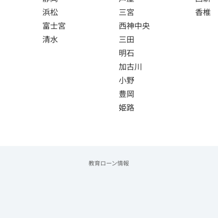
浜松
三宮
香椎
富士宮
西神中央
清水
三田
明石
加古川
小野
豊岡
姫路
教育ローン情報