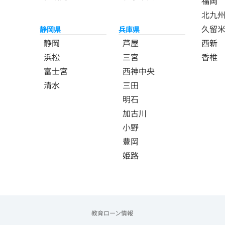
福岡
北九
久留
静岡県
兵庫県
静岡
芦屋
西新
浜松
三宮
香椎
富士宮
西神中央
清水
三田
明石
加古川
小野
豊岡
姫路
教育ローン情報