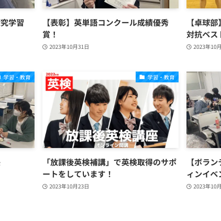
探究学習
【表彰】英単語コンクール成績優秀
【卓球部
賞！
対抗ベス
2023年10月31日
2023年10
学習・教育
学習・教育
決
「放課後英検補講」で英検取得のサポ
【ボラン
ートをしています！
ィンイベ
2023年10月23日
2023年10