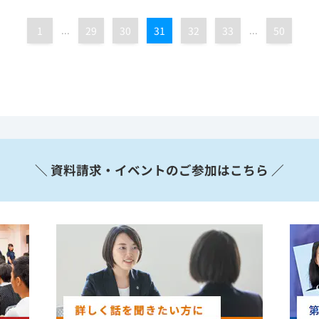
1
...
29
30
31
32
33
...
50
＼ 資料請求・イベントのご参加はこちら ／