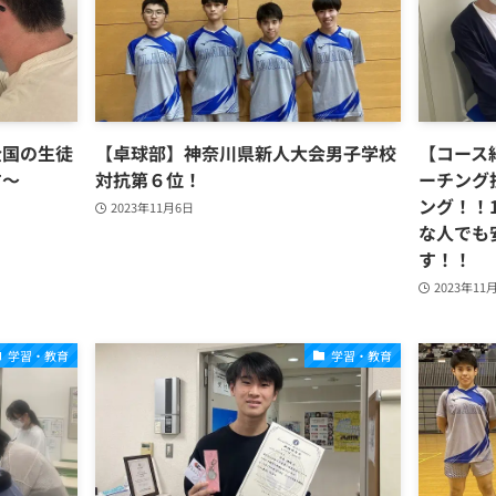
全国の生徒
【卓球部】神奈川県新人大会男子学校
【コース
す～
対抗第６位！
ーチング
ング！！
2023年11月6日
な人でも
す！！
2023年11
学習・教育
学習・教育