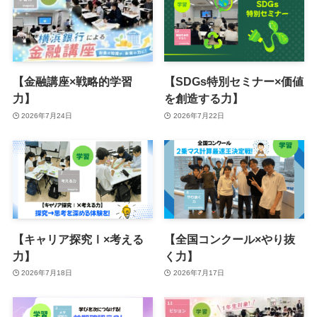
【金融講座×戦略的学習
【SDGs特別セミナー×価値
力】
を創造する力】
2026年7月24日
2026年7月22日
【キャリア探究Ⅰ×考える
【全国コンクール×やり抜
力】
く力】
2026年7月18日
2026年7月17日