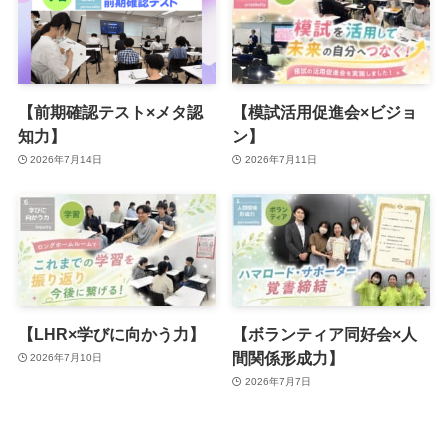
【前期確認テスト×メタ認
【模試活用促進会×ビジョ
知力】
ン】
2026年7月14日
2026年7月11日
【LHR×学びに向かう力】
【ボランティア同好会×人
間関係形成力】
2026年7月10日
2026年7月7日