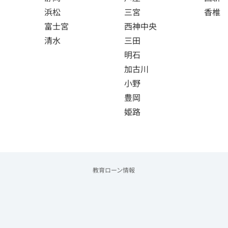
浜松
三宮
香椎
富士宮
西神中央
清水
三田
明石
加古川
小野
豊岡
姫路
教育ローン情報