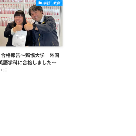
学習・教育
】合格報告～獨協大学 外国
英語学科に合格しました～
月15日