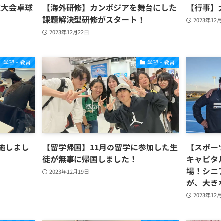
技大会卓球
【海外研修】カンボジアを舞台にした
【行事】
課題解決型研修がスタート！
2023年12
2023年12月22日
学習・教育
学習・教育
施しまし
【留学帰国】11月の留学に参加した生
【スポー
徒が無事に帰国しました！
キャピタ
場！シニ
2023年12月19日
が、大き
2023年12