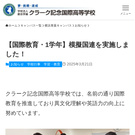
メニュー
ホーム
キャンパス一覧
横浜青葉キャンパス
お知らせ
【国際教育・1学年】模擬国連を実施しま
した！
2025年3月21日
お知らせ
学校行事
学習・教育
クラーク記念国際高等学校では、名前の通り国際
教育を推進しており異文化理解や英語力の向上に
努めています。