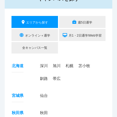
エリアから探す
週5日通学
オンライン＋通学
月1・2日通学/Web学習
全キャンパス一覧
北海道
深川
旭川
札幌
苫小牧
釧路
帯広
宮城県
仙台
秋田県
秋田