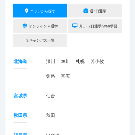
エリアから探す
週5日通学
オンライン＋通学
月1・2日通学/Web学習
全キャンパス一覧
北海道
深川
旭川
札幌
苫小牧
釧路
帯広
宮城県
仙台
秋田県
秋田
福島県
いわき