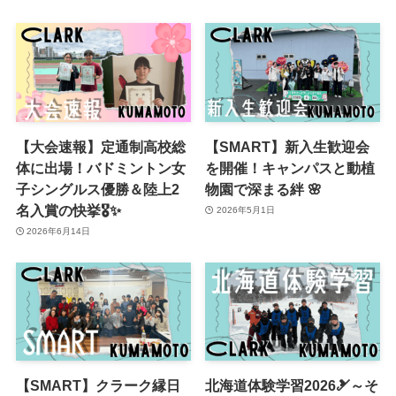
【大会速報】定通制高校総
【SMART】新入生歓迎会
体に出場！バドミントン女
を開催！キャンパスと動植
子シングルス優勝＆陸上2
物園で深まる絆 🌸
名入賞の快挙🎖✨
2026年5月1日
2026年6月14日
【SMART】クラーク縁日
北海道体験学習2026🎿～そ