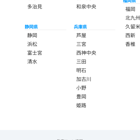
福岡県
多治見
和泉中央
福岡
北九
久留
静岡県
兵庫県
静岡
芦屋
西新
浜松
三宮
香椎
富士宮
西神中央
清水
三田
明石
加古川
小野
豊岡
姫路