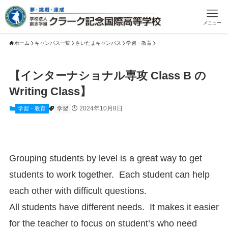
メニュー
ホーム
キャンパス一覧
さいたまキャンパス
学習・教育
【インターナショナル専攻 Class B の
Writing Class】
2024年10月8日
学習・教育
学習
Grouping students by level is a great way to get
students to work together. Each student can help
each other with difficult questions.
All students have different needs. It makes it easier
for the teacher to focus on student’s who need