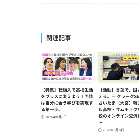
関連記事
【特集】転編入で高校生活
【活動】言葉で、国
をプラスに変えよう！面談
える。― クラークSM
は自分に合う学びを実現す
さいたま（大宮）韓
る第一歩。
ル高校・サムチョク
校のオンライン交流
2026年8月8日
ト
2026年8月8日