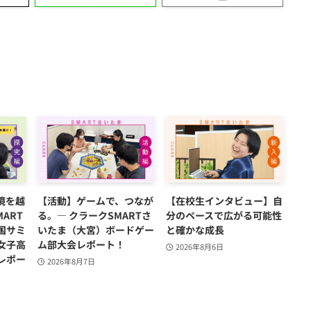
境を越
【活動】ゲームで、つなが
【在校生インタビュー】自
ART
る。― クラークSMARTさ
分のペースで広がる可能性
国サミ
いたま（大宮）ボードゲー
と確かな成長
女子高
ム部大会レポート！
2026年8月6日
レポー
2026年8月7日