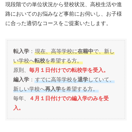
現段階での単位状況から登校状況、高校生活や進
路においてのお悩みなど事前にお伺いし、お子様
に合った適切なコースをご提案いたします。
転入学
：
現在、高等学校に
在籍中
で、新し
い学校へ
転校
を希望する方。
原則、
毎月１日付けでの転校学を受入。
編入学
：
すでに高等学校を
退学
していて、
新しい学校へ
再入学
を希望する方。
毎年、
４月１日付けでの編入学のみを受
入。